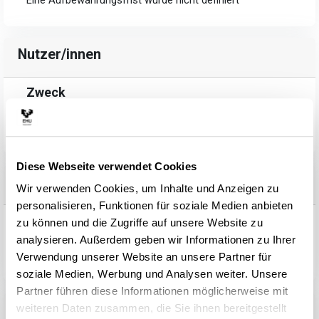
Eine Aufbewahrungsfrist wurde nicht definiert
Nutzer/innen
Zweck
Aufbewahrungsfrist
Eine Aufbewahrungsfrist wurde nicht definiert
Diese Webseite verwendet Cookies
Kursbereiche
Wir verwenden Cookies, um Inhalte und Anzeigen zu
personalisieren, Funktionen für soziale Medien anbieten
Zweck
zu können und die Zugriffe auf unsere Website zu
Aufbewahrungsfrist
analysieren. Außerdem geben wir Informationen zu Ihrer
Eine Aufbewahrungsfrist wurde nicht definiert
Verwendung unserer Website an unsere Partner für
soziale Medien, Werbung und Analysen weiter. Unsere
Partner führen diese Informationen möglicherweise mit
Kurse
weiteren Daten zusammen, die Sie ihnen bereitgestellt