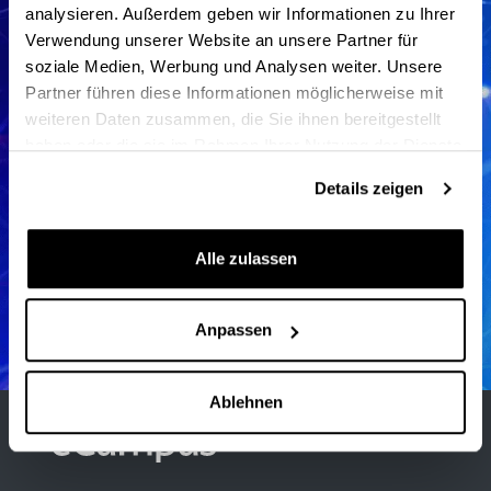
analysieren. Außerdem geben wir Informationen zu Ihrer
Verwendung unserer Website an unsere Partner für
Benutzer-Supportzentrum
soziale Medien, Werbung und Analysen weiter. Unsere
Ikasgela Birtualen Kudeatzailea
Partner führen diese Informationen möglicherweise mit
Datuen Tratamendua - Espediente
weiteren Daten zusammen, die Sie ihnen bereitgestellt
Akademikoak
haben oder die sie im Rahmen Ihrer Nutzung der Dienste
gesammelt haben.
Details zeigen
Alle zulassen
Anpassen
Ablehnen